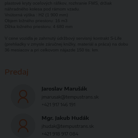
plastové kryty oceľových ráfikov, rozhranie FMS, držiak
náhradného kolesa pod rámom vzadu.
Vnútorná výška : H2 (1 900 mm)
Objem ložného priestoru: 16 m3
Dĺžka ložného priestoru: 4 680 mm
V cene vozidla je zahrnutý údržbový servisný kontrakt S-Life
(prehliadky v zmysle záručnej knižky, materiál a práca) na dobu
36 mesiacov a pri celkovom nájazde 150 tis. km.
Predaj
Jaroslav Marušák
jmarusak@tempustrans.sk
+421 917 146 191
Mgr. Jakub Hudák
jhudak@tempustrans.sk
+421 918 917 084