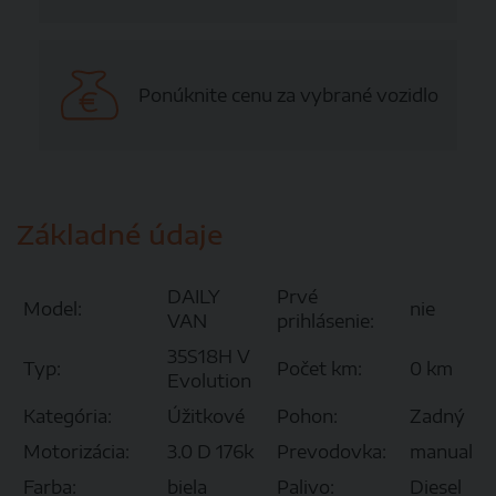
Ponúknite cenu za vybrané vozidlo
Základné údaje
DAILY
Prvé
Model:
nie
VAN
prihlásenie:
35S18H V
Typ:
Počet km:
0 km
Evolution
Kategória:
Úžitkové
Pohon:
Zadný
Motorizácia:
3.0 D 176k
Prevodovka:
manual
Farba:
biela
Palivo:
Diesel