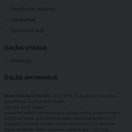
Posilňovač riadenia
Tempomat
Tónované sklá
ĎALŠIA VÝBAVA
Hmlovky
ĎALŠIE INFORMÁCIE
Motor 3.0L Euro VIe HD
, výkon 176k, 6-stupňová manuálna
prevodovka, biela polárna farba.
Vybrané prvky výbavy:
manuálne ovládaná klimatizácia, airbag vodiča, palivová nádrž
100 l tvarovaná, odpružené sedadlo vodiča nastaviteľné v 3
smeroch, bedrová opierka, volant nastaviteľný v 2 smeroch.
digital bluetooth rádio, otváranie zadných dverí 250 stup.,