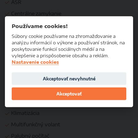
ASR
Centrálne zamykanie
ESP
Používame cookies!
Imobilizér
Súbory cookie používame na zhromažďovanie a
analýzu informácií o výkone a používaní stránok, na
poskytovanie funkcií sociálnych médií a na
KOMFORT
vylepšenie a prispôsobenie obsahu a reklám.
Nastavenie cookies
Autorádio
Diaľkové ovládanie zamykania
Akceptovať nevyhnutné
Elektrické okná
Akceptovať
Elektrické zrkadlá
Klimatizácia
Multifunkčný volant
Palubný počítač