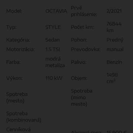
Prvé
Model:
OCTAVIA
2/2021
prihlásenie:
76844
Typ:
STYLE
Počet km:
km
Kategória:
Sedan
Pohon:
Predný
Motorizácia:
1.5 TSI
Prevodovka:
manual
modrá
Farba:
Palivo:
Benzín
metalíza
1498
Výkon:
110 kW
Objem:
3
cm
Spotreba
Spotreba
(mimo
(mesto)
mesto)
Spotreba
(kombinovaná)
Cenníková
Akciová cena:
15 900 €