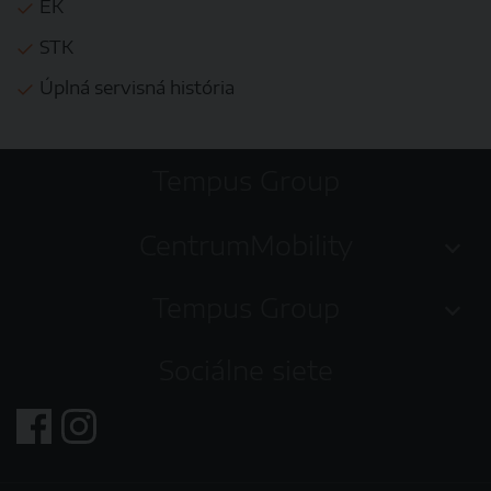
EK
STK
Úplná servisná história
Tempus Group
CentrumMobility
Tempus Group
Sociálne siete