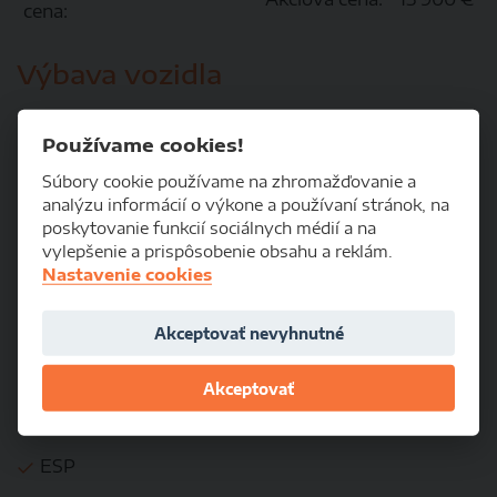
cena:
Výbava vozidla
BEZPEČNOSŤ
Používame cookies!
ABS
Súbory cookie používame na zhromažďovanie a
analýzu informácií o výkone a používaní stránok, na
Airbagy
poskytovanie funkcií sociálnych médií a na
vylepšenie a prispôsobenie obsahu a reklám.
Alarm
Nastavenie cookies
ASR
Akceptovať nevyhnutné
Brzdový asistent
Centrálne zamykanie
Akceptovať
DSC
ESP