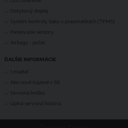
LED svietenie
Dotykový displej
Systém kontroly tlaku v pneumatikách (TPMS)
Parkovacie senzory
Airbagy - počet
ĎALŠIE INFORMÁCIE
1.majiteľ
Ako nové kúpené v SR
Servisná knižka
Úplná servisná história
Tempus Group