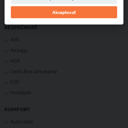
Výbava vozidla
Akceptovať
BEZPEČNOSŤ
ABS
Airbagy
ASR
Centrálne zamykanie
ESP
Imobilizér
KOMFORT
Autorádio