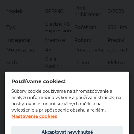
Prvé
Model:
SPRING
9/2023
prihlásenie:
Electric 45
Typ:
Počet km:
9381 km
Expression
Kategória:
Mestské
Pohon:
Predný
Motorizácia:
45
Prevodovka:
automat
Biela
Farba:
Palivo:
Elektro
Kaolin
Výkon:
44 kW
Objem:
Používame cookies!
Spotreba
Spotreba
Súbory cookie používame na zhromažďovanie a
(mimo
(mesto)
analýzu informácií o výkone a používaní stránok, na
mesto)
poskytovanie funkcií sociálnych médií a na
Spotreba
vylepšenie a prispôsobenie obsahu a reklám.
(kombinovaná)
Nastavenie cookies
Cenníková
Akciová
21 600 €
14 900 €
cena:
cena:
Akceptovať nevyhnutné