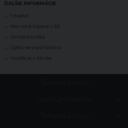
ĎALŠIE INFORMÁCIE
1.majiteľ
Ako nové kúpené v SR
Servisná knižka
Úplná servisná história
Vozidlo je v záruke
Tempus Group
CentrumMobility
Tempus Group