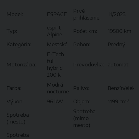
Prvé
Model:
ESPACE
11/2023
prihlásenie:
esprit
Typ:
Počet km:
19500 km
Alpine
Kategória:
Mestské
Pohon:
Predný
E-Tech
full
Motorizácia:
Prevodovka:
automat
hybrid
200 k
Modrá
Farba:
Palivo:
Benzín/elekt
nocturne
3
Výkon:
96 kW
Objem:
1199 cm
Spotreba
Spotreba
(mimo
(mesto)
mesto)
Spotreba