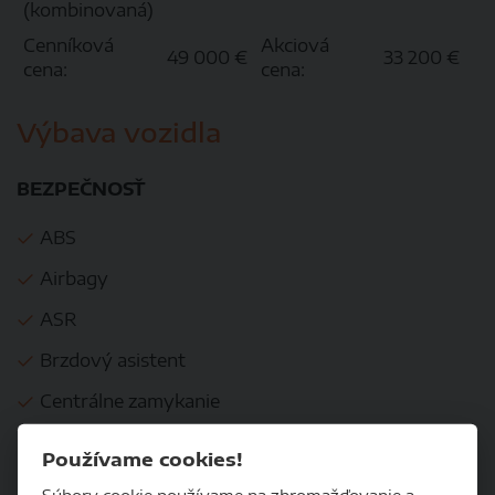
(kombinovaná)
Cenníková
Akciová
49 000 €
33 200 €
cena:
cena:
Výbava vozidla
BEZPEČNOSŤ
ABS
Airbagy
ASR
Brzdový asistent
Centrálne zamykanie
ESP
Používame cookies!
Imobilizér
Súbory cookie používame na zhromažďovanie a