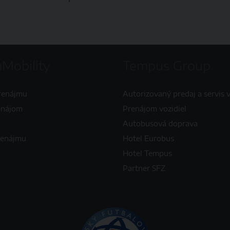
Mobility
Tempus Group
renájmu
Autorizovaný predaj a servis v
enájom
Prenájom vozidiel
Autobusová doprava
renájmu
Hotel Eurobus
Hotel Tempus
Partner SFZ