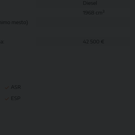
Diesel
3
1968 cm
mimo mesto)
a:
42 500 €
ASR
ESP