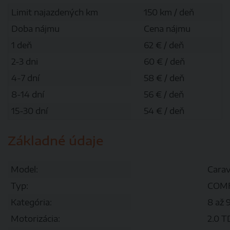
Limit najazdených km
150 km / deň
Doba nájmu
Cena nájmu
1 deň
62 € / deň
2-3 dni
60 € / deň
4-7 dní
58 € / deň
8-14 dní
56 € / deň
15-30 dní
54 € / deň
Základné údaje
Model:
Carav
Typ:
COM
Kategória:
8 až 
Motorizácia:
2.0 T