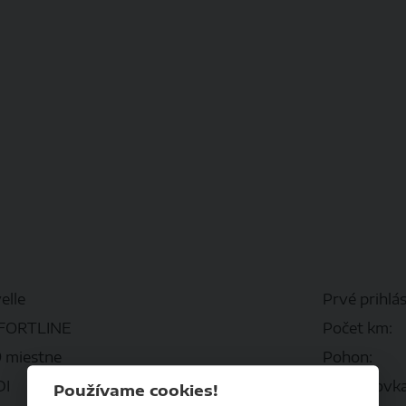
elle
Prvé prihlás
FORTLINE
Počet km:
9 miestne
Pohon:
DI
Prevodovka
Používame cookies!