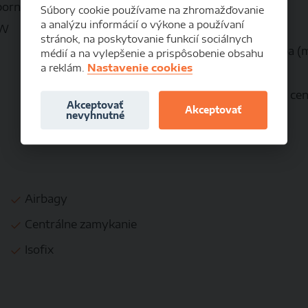
borná metalíza svetlá
Palivo:
Súbory cookie používame na zhromažďovanie
a analýzu informácií o výkone a používaní
kW
Objem:
stránok, na poskytovanie funkcií sociálnych
Spotreba (
médií a na vylepšenie a prispôsobenie obsahu
a reklám.
Nastavenie cookies
Akciová cen
Akceptovať
Akceptovať
nevyhnutné
Airbagy
Centrálne zamykanie
Isofix