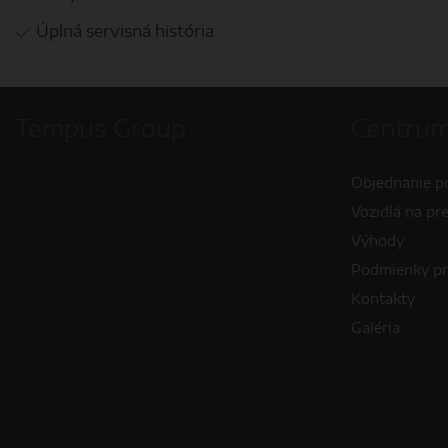
Úplná servisná história
Tempus Group
Centrum
Objednanie p
Vozidlá na pr
Výhody
Podmienky p
Kontakty
Galéria