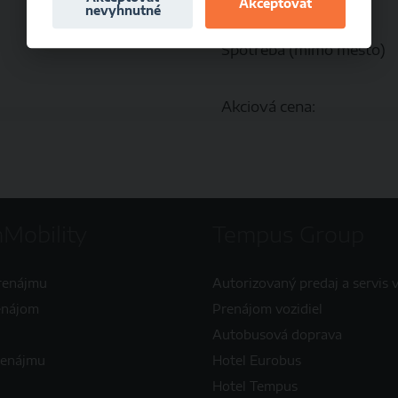
Akceptovať
nevyhnutné
35 kW
Objem:
Spotreba (mimo mesto)
Akciová cena:
Mobility
Tempus Group
renájmu
Autorizovaný predaj a servis v
enájom
Prenájom vozidiel
Autobusová doprava
renájmu
Hotel Eurobus
Hotel Tempus