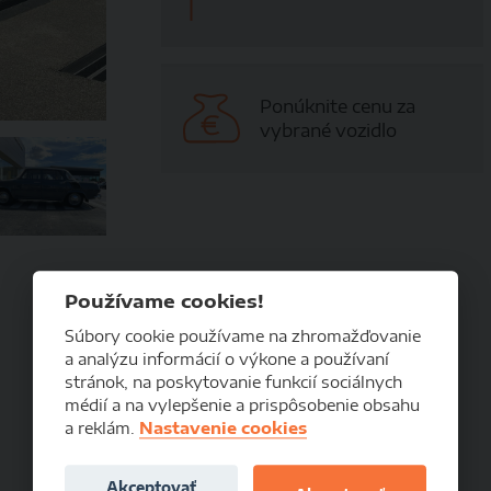
Ponúknite cenu za
vybrané vozidlo
Používame cookies!
Súbory cookie používame na zhromažďovanie
1000MB
Prvé prihlásenie:
a analýzu informácií o výkone a používaní
-
Počet km:
stránok, na poskytovanie funkcií sociálnych
médií a na vylepšenie a prispôsobenie obsahu
Klasické
Pohon:
a reklám.
Nastavenie cookies
-
Prevodovka:
tmavošedá
Palivo:
Akceptovať