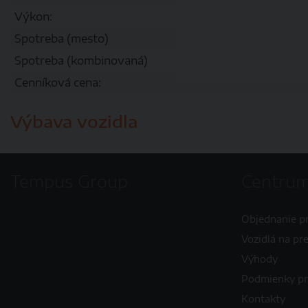
Výkon:
Spotreba (mesto)
Spotreba (kombinovaná)
Cenníková cena:
Výbava vozidla
Tempus Group
Centrum
Objednanie p
Vozidlá na pr
Výhody
Podmienky p
Kontakty