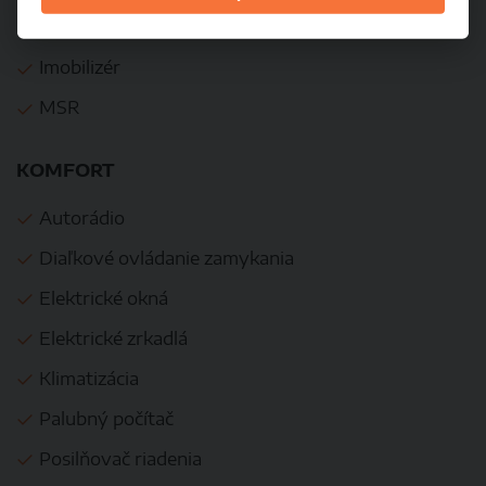
ESP
Imobilizér
MSR
KOMFORT
Autorádio
Diaľkové ovládanie zamykania
Elektrické okná
Elektrické zrkadlá
Klimatizácia
Palubný počítač
Posilňovač riadenia