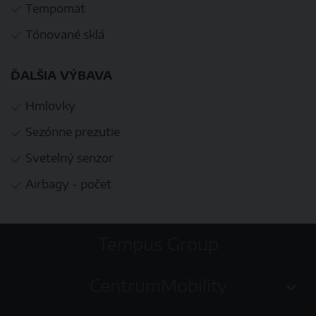
Tempomat
Tónované sklá
ĎALŠIA VÝBAVA
Hmlovky
Sezónne prezutie
Svetelný senzor
Airbagy - počet
Tempus Group
CentrumMobility