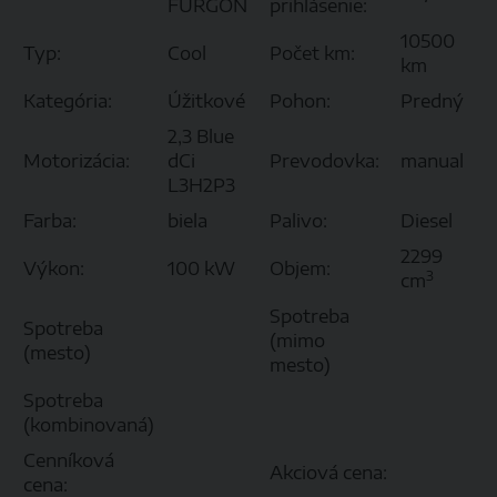
FURGON
prihlásenie:
10500
Typ:
Cool
Počet km:
km
Kategória:
Úžitkové
Pohon:
Predný
2,3 Blue
Motorizácia:
dCi
Prevodovka:
manual
L3H2P3
Farba:
biela
Palivo:
Diesel
2299
Výkon:
100 kW
Objem:
3
cm
Spotreba
Spotreba
(mimo
(mesto)
mesto)
Spotreba
(kombinovaná)
Cenníková
Akciová cena:
cena: