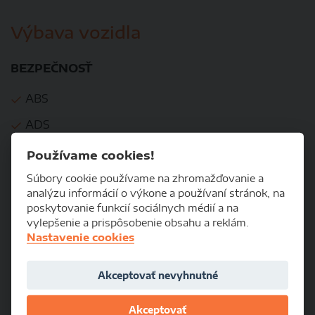
Výbava vozidla
BEZPEČNOSŤ
ABS
ADS
Airbagy
Používame cookies!
ASR
Súbory cookie používame na zhromažďovanie a
analýzu informácií o výkone a používaní stránok, na
Brzdový asistent
poskytovanie funkcií sociálnych médií a na
vylepšenie a prispôsobenie obsahu a reklám.
Centrálne zamykanie
Nastavenie cookies
DSC
Akceptovať nevyhnutné
EBD
EBV
Akceptovať