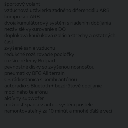
športový volant
vzduchová uzávierka zadného diferenciálu ARB
kompresor ARB
dvojakumulátorový systém s riadením dobíjania
nezávislé vykurovanie s DO
doplnková kaučuková izolácia strechy a ostatných
časti
zvýšené sanie vzduchu
redukčné rozširovacie podložky
rozšírené lemy Britpart
pevnostné disky so zvýšenou nosnosťou
pneumatiky BFG All terrain
CB rádiostanica s kombi anténou
autorádio s Bluetoth + bezdrôtové dobíjanie
mobilného telefónu
aktívny subwofer
možnosť spania v aute – systém postele
namontovateľný za 10 minút a mnohé ďalšie veci