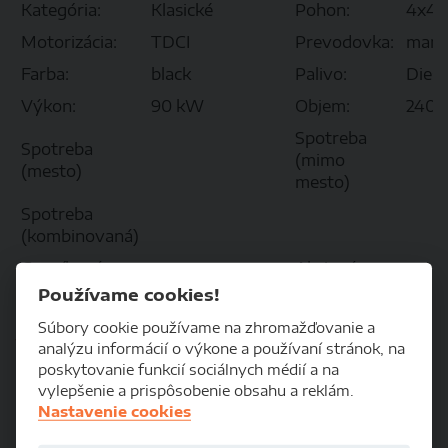
Kategória:
Klasické
Pohon:
4x4
Motorizácia:
TDCI
Prevodovka:
manu
Farba:
black
Palivo:
Diese
Výkon:
90 kW
Objem:
2402
Spotreba
Spotreba
(mimo
(mesto)
mesto)
Spotreba
(kombinovaná)
Cenníková
Akciová
48 0
cena:
cena:
Používame cookies!
Súbory cookie používame na zhromažďovanie a
Výbava vozidla
analýzu informácií o výkone a používaní stránok, na
poskytovanie funkcií sociálnych médií a na
vylepšenie a prispôsobenie obsahu a reklám.
KOMFORT
Nastavenie cookies
Diaľkové ovládanie zamykania