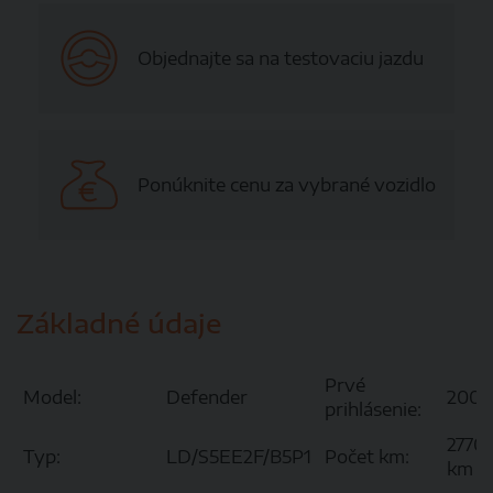
Objednajte sa na testovaciu jazdu
Ponúknite cenu za vybrané vozidlo
Základné údaje
Prvé
Model:
Defender
2008
prihlásenie:
2770
Typ:
LD/S5EE2F/B5P1
Počet km:
km