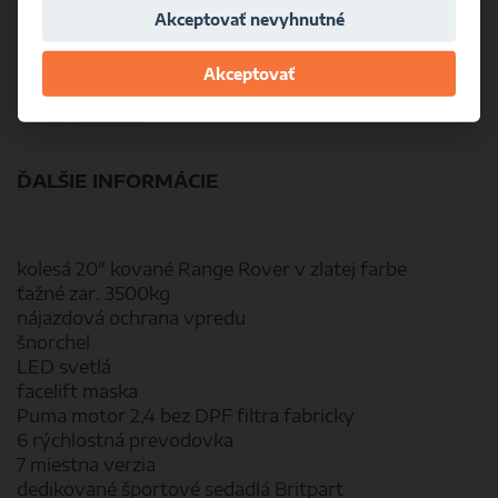
Akceptovať nevyhnutné
Elektrické okná
Fólie
Akceptovať
Klimatizácia
ĎALŠIE INFORMÁCIE
kolesá 20" kované Range Rover v zlatej farbe
ťažné zar. 3500kg
nájazdová ochrana vpredu
šnorchel
LED svetlá
facelift maska
Puma motor 2,4 bez DPF filtra fabricky
6 rýchlostná prevodovka
7 miestna verzia
dedikované športové sedadlá Britpart