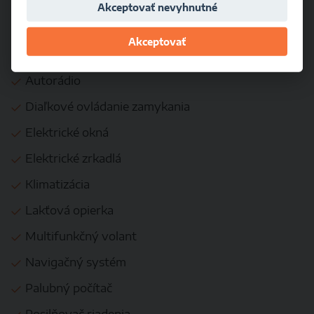
Akceptovať nevyhnutné
Isofix
Akceptovať
KOMFORT
Autorádio
Diaľkové ovládanie zamykania
Elektrické okná
Elektrické zrkadlá
Klimatizácia
Lakťová opierka
Multifunkčný volant
Navigačný systém
Palubný počítač