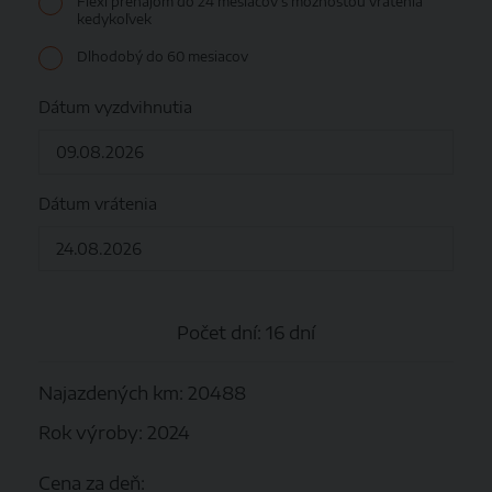
Flexi prenájom do 24 mesiacov s možnosťou vrátenia
kedykoľvek
Dlhodobý do 60 mesiacov
Dátum vyzdvihnutia
Dátum vrátenia
Počet dní:
16 dní
Najazdených km: 20488
Rok výroby: 2024
Cena za deň: