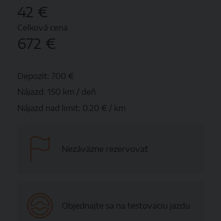
42 €
Celková cena
672 €
Depozit:
700 €
Nájazd:
150 km / deň
Nájazd nad limit:
0.20 € / km
Nezáväzne rezervovať
Objednajte sa na testovaciu jazdu