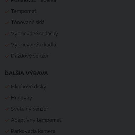
Posilňovač riadenia
Tempomat
Tónované sklá
Vyhrievané sedačky
Vyhrievané zrkadlá
Dažďový senzor
ĎALŠIA VÝBAVA
Hliníkové disky
Hmlovky
Svetelný senzor
Adaptívny tempomat
Parkovacia kamera