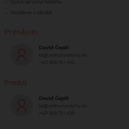
Úplná servisná história
Vozidlo je v záruke
Prenájom
David Čeplö
ke@centrummobility.sk
+421 908 701 408
Predaj
David Čeplö
ke@centrummobility.sk
+421 908 701 408