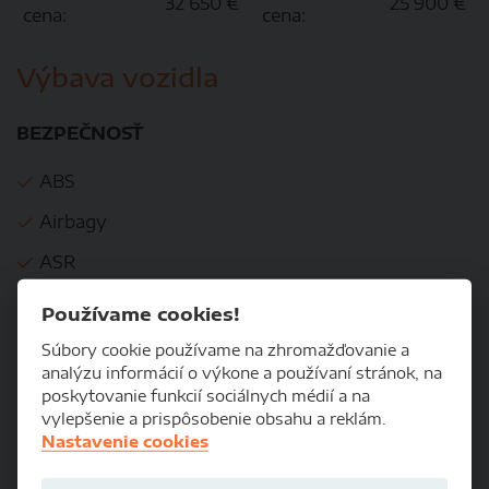
32 650 €
25 900 €
cena:
cena:
Výbava vozidla
BEZPEČNOSŤ
ABS
Airbagy
ASR
Brzdový asistent
Používame cookies!
Centrálne zamykanie
Súbory cookie používame na zhromažďovanie a
analýzu informácií o výkone a používaní stránok, na
EBD
poskytovanie funkcií sociálnych médií a na
vylepšenie a prispôsobenie obsahu a reklám.
ESP
Nastavenie cookies
Imobilizér