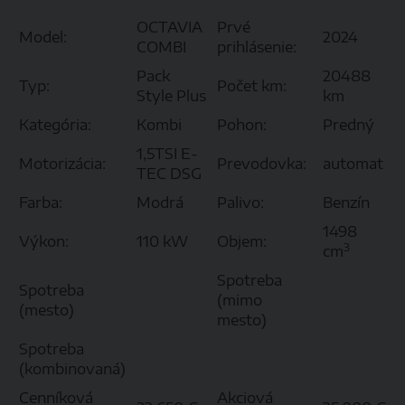
OCTAVIA
Prvé
Model:
2024
COMBI
prihlásenie:
Pack
20488
Typ:
Počet km:
Style Plus
km
Kategória:
Kombi
Pohon:
Predný
1,5TSI E-
Motorizácia:
Prevodovka:
automat
TEC DSG
Farba:
Modrá
Palivo:
Benzín
1498
Výkon:
110 kW
Objem:
3
cm
Spotreba
Spotreba
(mimo
(mesto)
mesto)
Spotreba
(kombinovaná)
Cenníková
Akciová