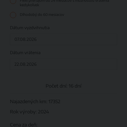
Flexi prenájom do 24 mesiacov s možnosťou vrátenia
kedykoľvek
Dlhodobý do 60 mesiacov
Dátum vyzdvihnutia
Dátum vrátenia
Počet dní:
16 dní
Najazdených km: 17352
Rok výroby: 2024
Cena za deň: