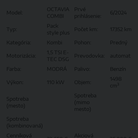
OCTAVIA
Prvé
Model:
6/2024
COMBI
prihlásenie:
Pack
Typ:
Počet km:
17352 km
style plus
Kategória:
Kombi
Pohon:
Predný
1,5 TSI E-
Motorizácia:
Prevodovka:
automat
TEC DSG
Farba:
MODRÁ
Palivo:
Benzín
1498
Výkon:
110 kW
Objem:
3
cm
Spotreba
Spotreba
(mimo
(mesto)
mesto)
Spotreba
(kombinovaná)
Cenníková
Akciová