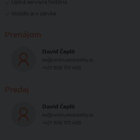
Úplná servisná história
Vozidlo je v záruke
Prenájom
David Čeplö
ke@centrummobility.sk
+421 908 701 408
Predaj
David Čeplö
ke@centrummobility.sk
+421 908 701 408