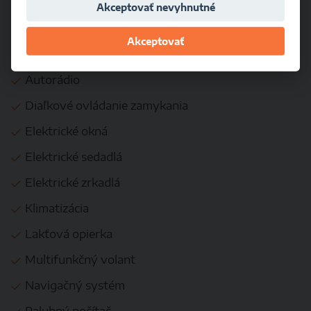
Akceptovať nevyhnutné
Isofix
Akceptovať
KOMFORT
Autorádio
Diaľkové ovládanie zamykania
Elektrické okná
Elektrické sedadlá
Elektrické zrkadlá
Klimatizácia
Lakťová opierka
Multifunkčný volant
Navigačný systém