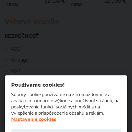
32 650 €
25 900 €
cena:
cena:
Výbava vozidla
BEZPEČNOSŤ
ABS
Airbagy
ASR
Brzdový asistent
Používame cookies!
Centrálne zamykanie
Súbory cookie používame na zhromažďovanie a
analýzu informácií o výkone a používaní stránok, na
EBD
poskytovanie funkcií sociálnych médií a na
vylepšenie a prispôsobenie obsahu a reklám.
ESP
Nastavenie cookies
Imobilizér