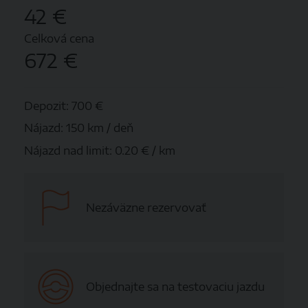
42 €
Celková cena
672 €
Depozit:
700 €
Nájazd:
150 km / deň
Nájazd nad limit:
0.20 € / km
Nezáväzne rezervovať
Objednajte sa na testovaciu jazdu