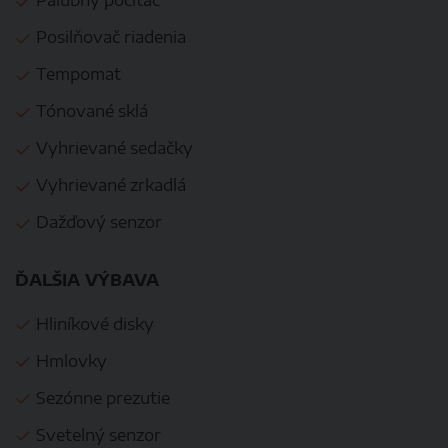
Palubný počítač
Posilňovač riadenia
Tempomat
Tónované sklá
Vyhrievané sedačky
Vyhrievané zrkadlá
Dažďový senzor
ĎALŠIA VÝBAVA
Hliníkové disky
Hmlovky
Sezónne prezutie
Svetelný senzor