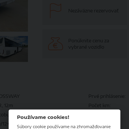
Nezáväzne rezervovať
Ponúknite cenu za
vybrané vozidlo
OSSWAY
Prvé prihlásenie:
R, 12m
Počet km:
tobusy prímetské
Pohon:
Používame cookies!
0/12+T
Prevodovka:
Súbory cookie používame na zhromažďovanie