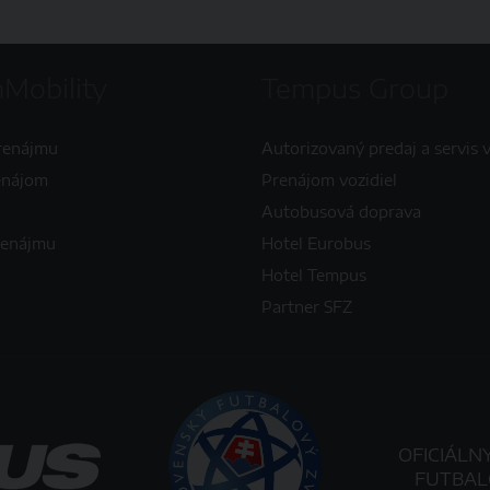
Mobility
Tempus Group
renájmu
Autorizovaný predaj a servis v
enájom
Prenájom vozidiel
Autobusová doprava
renájmu
Hotel Eurobus
Hotel Tempus
Partner SFZ
OFICIÁLN
FUTBAL