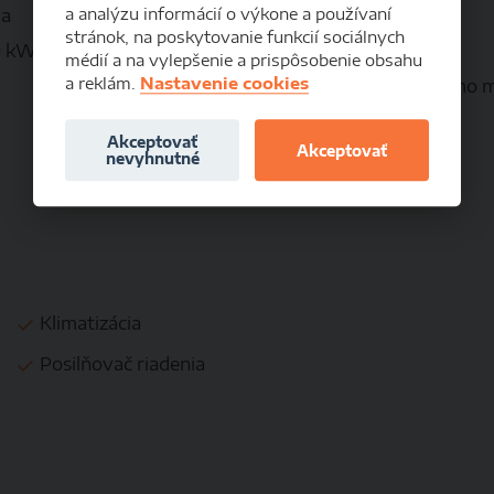
a analýzu informácií o výkone a používaní
la
Palivo:
stránok, na poskytovanie funkcií sociálnych
0 kW
Objem:
médií a na vylepšenie a prispôsobenie obsahu
a reklám.
Nastavenie cookies
Spotreba (mimo m
Akceptovať
Akceptovať
Akciová cena:
nevyhnutné
Klimatizácia
Posilňovač riadenia