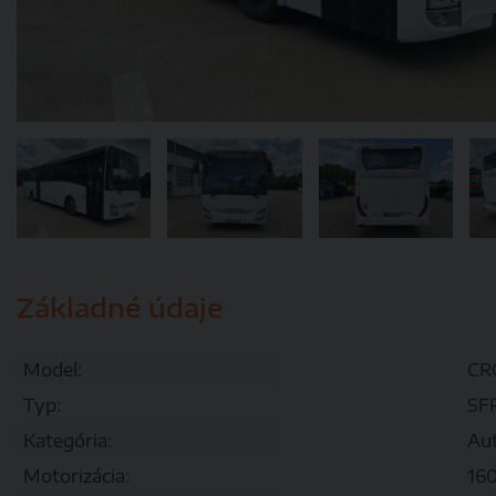
Základné údaje
Model:
CR
Typ:
SF
Kategória:
Au
Motorizácia:
16