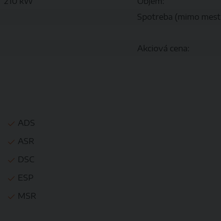
210 kW
Objem:
Spotreba (mimo mest
Akciová cena:
ADS
ASR
DSC
ESP
MSR