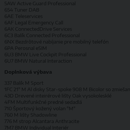
5AW Active Guard Professional
654 Tuner DAB
6AE Teleservices
6AF Legal Emergency Call
6AK ConnectedDrive Services
6C3 Balík Connected Professional
6NX Bezdrôtové nabíjanie pre mobilný telefón
6PA Perosnal eSIM
6U3 BMW Live Cockpit Professional
6U7 BMW Natural Interaction
Doplnková výbava
337 Balík M Sport
1FC 21" M Al disky Star-spoke 908 M Bicolor so zmieš
43D Drevené inteirérové lišty Oak vysokolesklé
4FM Multifunkčné predné sedadlá
710 Športový kožený volan "M"
760 M lišty Shadowline
776 M strop Alcantara Anthracite
7M7 BMW Individual Interiér