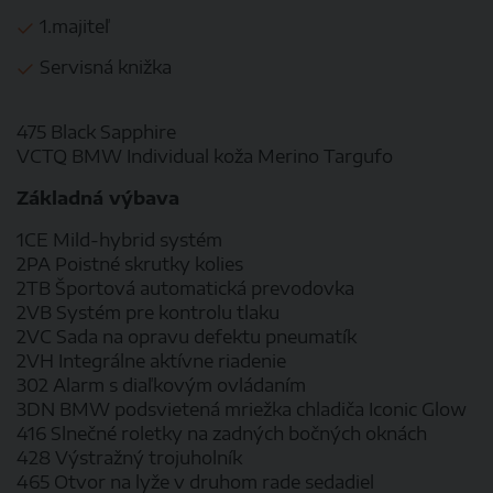
1.majiteľ
Servisná knižka
475 Black Sapphire
VCTQ BMW Individual koža Merino Targufo
Základná výbava
1CE Mild-hybrid systém
2PA Poistné skrutky kolies
2TB Športová automatická prevodovka
2VB Systém pre kontrolu tlaku
2VC Sada na opravu defektu pneumatík
2VH Integrálne aktívne riadenie
302 Alarm s diaľkovým ovládaním
3DN BMW podsvietená mriežka chladiča Iconic Glow
416 Slnečné roletky na zadných bočných oknách
428 Výstražný trojuholník
465 Otvor na lyže v druhom rade sedadiel