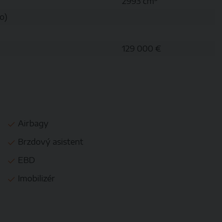
2993 cm
o)
129 000 €
Airbagy
Brzdový asistent
EBD
Imobilizér