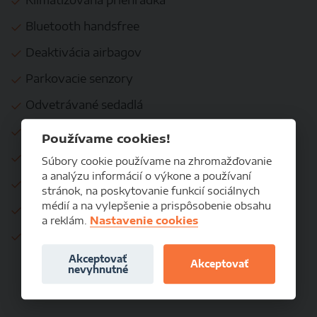
Klimatizovaná priehradka
Bluetooth handsfree
Deaktivácia airbagov
Parkovacie senzory
Odvetrávané sedadlá
Ostrekovače svetlometov
Používame cookies!
Nočné videnie
Súbory cookie používame na zhromažďovanie
a analýzu informácií o výkone a používaní
Asistent rozjazdu do kopca
stránok, na poskytovanie funkcií sociálnych
médií a na vylepšenie a prispôsobenie obsahu
Bezdotykové otváranie kufra
a reklám.
Nastavenie cookies
Apple CarPlay
Akceptovať
Akceptovať
nevyhnutné