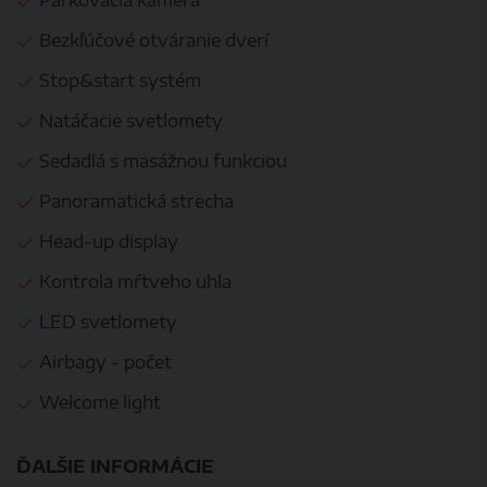
Parkovacia kamera
Bezkľúčové otváranie dverí
Stop&start systém
Natáčacie svetlomety
Sedadlá s masážnou funkciou
Panoramatická strecha
Head-up display
Kontrola mŕtveho uhla
LED svetlomety
Airbagy - počet
Welcome light
ĎALŠIE INFORMÁCIE