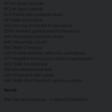
9T1 M Sport exteriér
9T2 M Sport interiér
3CD Elektrické ovládanie dverí
7R7 Balík Innovation
5AU Driving Assistant Professional
5DW Asistent parkovania Professional
8A5 Slovenská jazyková verzia
8AK Slovenský návod
9DC Balík Cnnoissur
453 Predné sedadlá s aktívnou ventiláciou
4T7 Masážna funkcia pre vodiča a spolujazdca
9DD Balík Connoisseur
356 Klimakomfortné sklá
420 Stmavené sklá vzadu
4HC Balík Heat Comfort vpredu a vzadu
Servis
7NH Service Inclusive - 5 rokov/100.000km