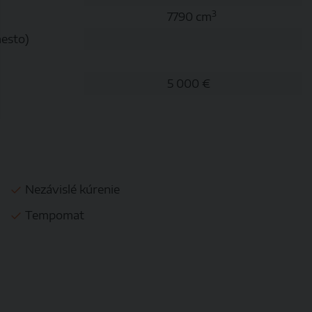
3
7790 cm
esto)
5 000 €
Nezávislé kúrenie
Tempomat