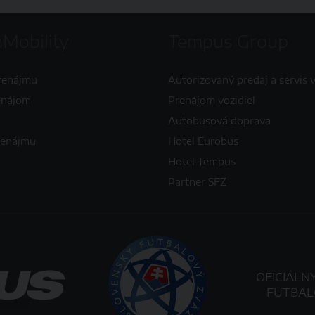
Mobility
Tempus Group
renájmu
Autorizovaný predaj a servis v
enájom
Prenájom vozidiel
Autobusová doprava
renájmu
Hotel Eurobus
Hotel Tempus
Partner SFZ
OFICIÁLN
FUTBAL