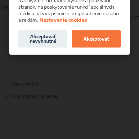
a analýzu informácií o výkone a používaní
stránok, na poskytovanie funkcií sociálnych
0 kW
Objem:
médií a na vylepšenie a prispôsobenie obsahu
Spotreba (mimo m
a reklám.
Nastavenie cookies
Akceptovať
Akciová cena:
Akceptovať
nevyhnutné
Klimatizácia
Posilňovač riadenia