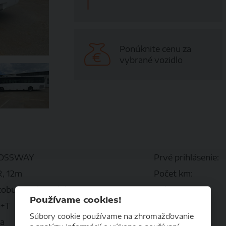
Ponúknite cenu za
vybrané vozidlo
OSSWAY
Prvé prihlásenie:
, 12m
Počet km:
obusy prímetské
Pohon:
Používame cookies!
0+T
Prevodovka:
Súbory cookie používame na zhromažďovanie
la
Palivo: