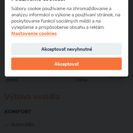
Motorizácia:
160/01+T
Prevodovka:
manual
Súbory cookie používame na zhromažďovanie a
analýzu informácií o výkone a používaní stránok, na
Farba:
biela
Palivo:
Diesel
poskytovanie funkcií sociálnych médií a na
3
Výkon:
210 kW
Objem:
7790 cm
vylepšenie a prispôsobenie obsahu a reklám.
Nastavenie cookies
Spotreba
Spotreba
(mimo
(mesto)
mesto)
Akceptovať nevyhnutné
Spotreba
(kombinovaná)
Akceptovať
Cenníková
Akciová
47 000 €
cena:
cena:
Výbava vozidla
KOMFORT
Autorádio