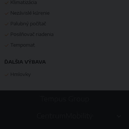
Klimatizácia
Nezávislé kúrenie
Palubný počítač
Posilňovač riadenia
Tempomat
ĎALŠIA VÝBAVA
Hmlovky
Tempus Group
CentrumMobility