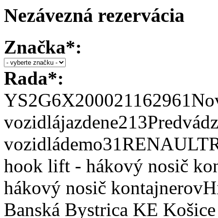
Nezávezná rezervácia
Značka
*:
Rada*:
YS2G6X200021162961Nové
vozidlájazdene213Predvádz
vozidládemo31RENAULT
hook lift - hákový nosič ko
hákový nosič kontajnerovH
Banská Bystrica KE Koši