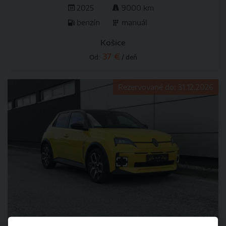
2025
9000 km
benzín
manuál
Košice
37 €
Od:
/ deň
Rezervované do: 31.12.2026