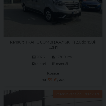
Renault TRAFIC COMBI (AA716KH ) 2,0dci 150k
L2H1
2026
12700 km
diesel
manuál
Košice
59 €
Od:
/ deň
Rezervované do: 31.12.2026