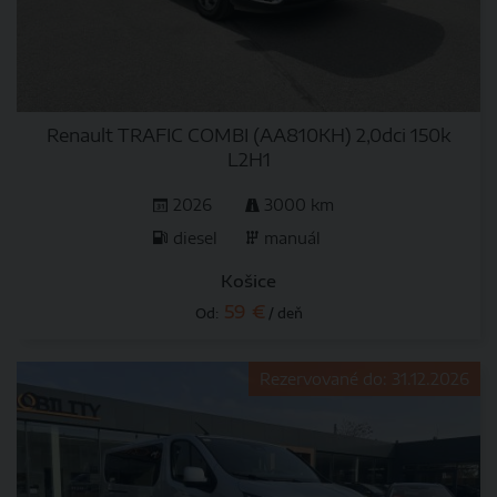
Renault TRAFIC COMBI (AA810KH) 2,0dci 150k
L2H1
2026
3000 km
diesel
manuál
Košice
59 €
Od:
/ deň
Rezervované do: 31.12.2026