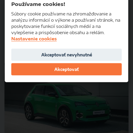
Renault R5 (EL984BV) elektromobil
Používame cookies!
Súbory cookie používame na zhromažďovanie a
analýzu informácií o výkone a používaní stránok, na
2025
14800 km
poskytovanie funkcií sociálnych médií a na
elektro
automat
vylepšenie a prispôsobenie obsahu a reklám.
Nastavenie cookies
Košice
1 000 €
Od:
/ mesiac
Akceptovať nevyhnutné
Rezervované do: 31.12.2026
Akceptovať