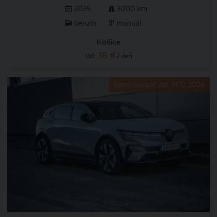
2025
3000 km
benzín
manuál
Košice
36 €
Od:
/ deň
Rezervované do: 31.12.2026