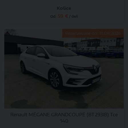
Košice
59 €
Od:
/ deň
Rezervované do: 31.08.2026
Renault MÉGANE GRANDCOUPÉ (BT293IB) Tce
140