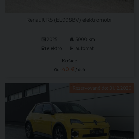
Renault R5 (EL998BV) elektromobil
2025
5000 km
elektro
automat
Košice
40 €
Od:
/ deň
Rezervované do: 31.12.2026