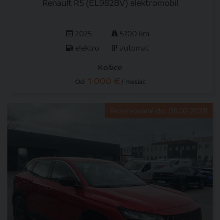
Renault R5 (EL982BV) elektromobil
2025
5700 km
elektro
automat
Košice
1 000 €
Od:
/ mesiac
Rezervované do: 06.02.2028