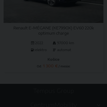
Renault E-MÉGANE (KE799OX) EV60 220k
optimum charge
2022
97000 km
elektro
automat
Košice
1 300 €
Od:
/ mesiac
Tempus Group
CentrumMobility