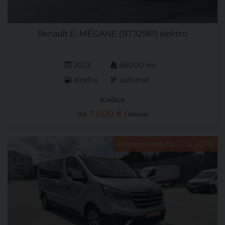
Renault E-MÉGANE (BT329IP) elektro
2023
66000 km
elektro
automat
Košice
1 000 €
Od:
/ mesiac
Rezervované do: 31.12.2026