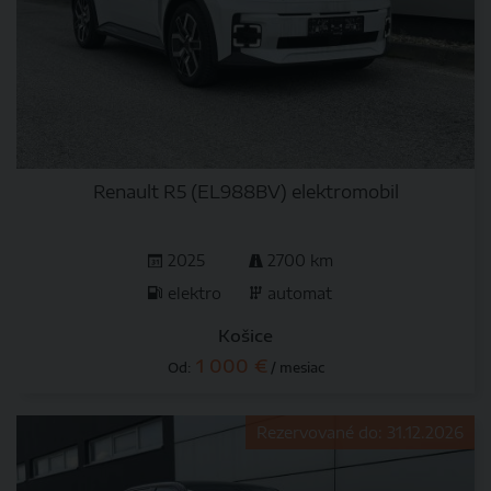
Renault R5 (EL988BV) elektromobil
2025
2700 km
elektro
automat
Košice
1 000 €
Od:
/ mesiac
Rezervované do: 31.12.2026