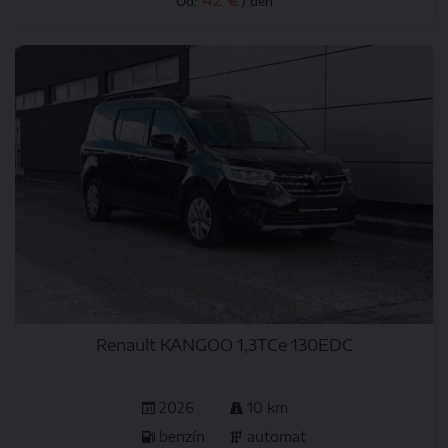
42 €
Od:
/ deň
Renault KANGOO 1,3TCe 130EDC
2026
10 km
benzín
automat