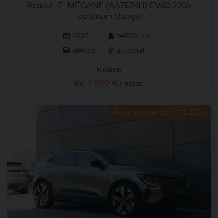
Renault E-MÉGANE (AA767KH) EV60 220k
optimum charge
2025
14000 km
elektro
automat
Košice
1 300 €
Od:
/ mesiac
Rezervované do: 31.12.2026