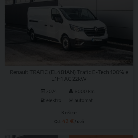
Renault TRAFIC (EL481AN) Trafic E-Tech 100% e
L1H1 AC 22kW
2024
8000 km
elektro
automat
Košice
42 €
Od:
/ deň