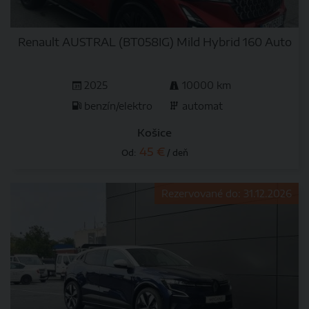
Renault AUSTRAL (BT058IG) Mild Hybrid 160 Auto
2025
10000 km
benzín/elektro
automat
Košice
45 €
Od:
/ deň
Rezervované do: 31.12.2026