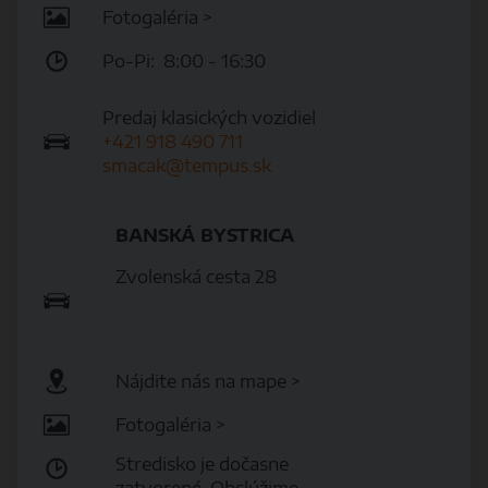
Fotogaléria >
Po-Pi: 8:00 - 16:30
Predaj klasických vozidiel
+421 918 490 711
smacak@tempus.sk
BANSKÁ BYSTRICA
Zvolenská cesta 28​​​
Nájdite nás na mape >
Fotogaléria >
Stredisko je dočasne
zatvorené. Obslúžime