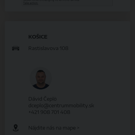
KOŠICE
Rastislavova 108
Dávid Čeplö
dceplo@centrummobility.sk
+421 908 701 408
Nájdite nás na mape >