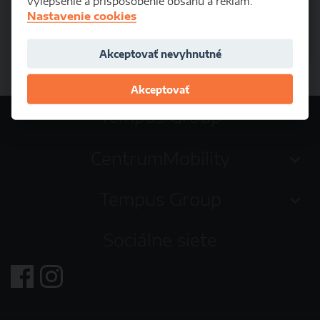
vylepšenie a prispôsobenie obsahu a reklám.
Nastavenie cookies
Košice
1 300 €
Od:
/ mesiac
Akceptovať nevyhnutné
Akceptovať
Tempus Group
CentrumMobility
Tempus Group
Sociálne siete